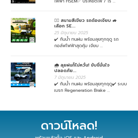
ไฟฟ้า HSEM✅ ประหยัดไฟ / ไร ...
🏌️‍♀️ สนามสีเขียว รถต้องเงียบ 🚙
เลือก SE...
25 มิถุนายน 2025
✔️ กันน้ำ ทนฝน พร้อมลุยทุกฤดู รถ
กอล์ฟไฟฟ้าสุดคุ้ม เงียบ ...
🌧️ ลุยฝนก็ไม่หวั่น! ขับขี่มั่นใจ
ปลอดภัย...
7 มิถุนายน 2025
✔️ กันน้ำ ทนฝน พร้อมลุยทุกฤดู✔️ ระบบ
เบรก Regeneration Brake ...
ดาวน์โหลด!
พร้อมแล้วทั้ง iOS และ Android