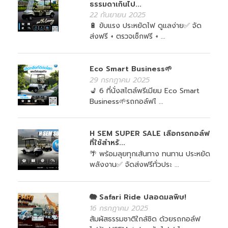
ธรรมดาเกินไป...
22 กันยายน 2025
🔋 ขับแรง ประหยัดไฟ ดูแลง่าย✅ จัด
ส่งฟรี + ตรวจเช็กฟรี + ...
Eco Smart Business🌱
29 กรกฎาคม 2025
💺 6 ที่นั่งสไตล์พรีเมียม Eco Smart
Business🌱รถกอล์ฟไ ...
H SEM SUPER SALE เลือกรถกอล์ฟ
ที่ใช้สำหรั...
🌴 พร้อมลุยทุกเส้นทาง ทนทาน ประหยัด
พลังงาน✅ จัดส่งฟรีทั่วประ ...
🐘 Safari Ride ปลอดมลพิษ!
16 กรกฎาคม 2025
สัมผัสธรรมชาติใกล้ชิด ด้วยรถกอล์ฟ