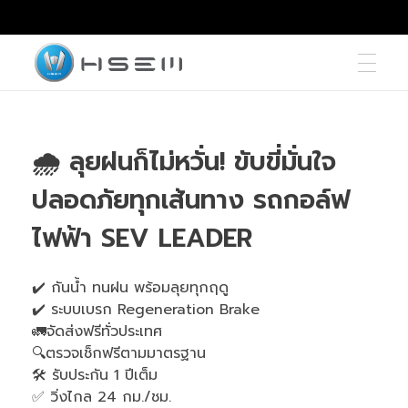
hsemmotors
บริษัท เอช เซม มอเตอร์ จำกัด
🌧️ ลุยฝนก็ไม่หวั่น! ขับขี่มั่นใจ
ปลอดภัยทุกเส้นทาง รถกอล์ฟ
ไฟฟ้า SEV LEADER
✔️ กันน้ำ ทนฝน พร้อมลุยทุกฤดู
✔️ ระบบเบรก Regeneration Brake
🚛จัดส่งฟรีทั่วประเทศ
🔍ตรวจเช็กฟรีตามมาตรฐาน
🛠 รับประกัน 1 ปีเต็ม
✅ วิ่งไกล 24 กม./ชม.