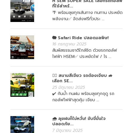
H SEM SUPER SALE เลือกรถกอล์ฟ
ที่ใช้สำหรั...
🌴 พร้อมลุยทุกเส้นทาง ทนทาน ประหยัด
พลังงาน✅ จัดส่งฟรีทั่วประ ...
🐘 Safari Ride ปลอดมลพิษ!
16 กรกฎาคม 2025
สัมผัสธรรมชาติใกล้ชิด ด้วยรถกอล์ฟ
ไฟฟ้า HSEM✅ ประหยัดไฟ / ไร ...
🏌️‍♀️ สนามสีเขียว รถต้องเงียบ 🚙
เลือก SE...
25 มิถุนายน 2025
✔️ กันน้ำ ทนฝน พร้อมลุยทุกฤดู รถ
กอล์ฟไฟฟ้าสุดคุ้ม เงียบ ...
🌧️ ลุยฝนก็ไม่หวั่น! ขับขี่มั่นใจ
ปลอดภัย...
7 มิถุนายน 2025