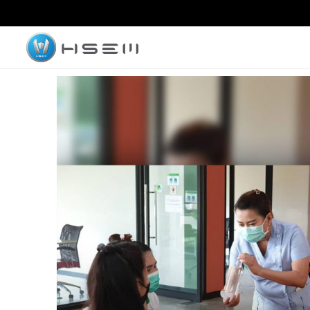
hsemmotors
บริษัท เอช เซม มอเตอร์ จำกัด