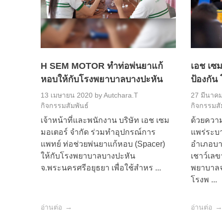
H SEM MOTOR ทำท่อพ่นยาแก้
เอช เซ
หอบให้กับโรงพยาบาลบางปะหัน
ป้องกัน
13 เมษายน 2020
by
Autchara.T
27 มีนาค
กิจกรรมสัมพันธ์
กิจกรรมสั
เจ้าหน้าที่และพนักงาน บริษัท เอช เซม
ด้วยควา
มอเตอร์ จำกัด ร่วมทำอุปกรณ์การ
แพร่ระบา
แพทย์ ท่อช่วยพ่นยาแก้หอบ (Spacer)
อำเภอบา
ให้กับโรงพยาบาลบางปะหัน
เชาว์เล
จ.พระนครศรีอยุธยา เพื่อใช้สำหร ...
พยาบาล
โรงพ ...
อ่านต่อ
อ่านต่อ