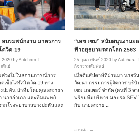
ม อบรมพนักงาน มาตรการ
“เอช เซม” สนับสนุนงานยอย
 โควิด-19
ฟ้าอยุธยามรดกโลก 2563
ม 2020
by
Autchara.T
25 กุมภาพันธ์ 2020
by
Autchara.
มพันธ์
กิจกรรมสัมพันธ์
มห่วงใยในสถานการณ์การ
เมื่อต้นสัปดาห์ที่ผ่านมา นายวัน
ดเชื้อไสรัสโควิด-19 ทาง
วัฒนา กรรมการผู้จัดการ บริษั
งปะหัน นำทีมโดยคุณเดชาธร
เซม มอเตอร์ จำกัด (คนที่ 3 จา
ขา นายอำเภอ และทีมแพทย์
พร้อมทีมบริหาร มอบรถ SEV-T
จากโรงพยาบาลบางปะหันและ
กับ นายเดชาธ ...
อ่านต่อ