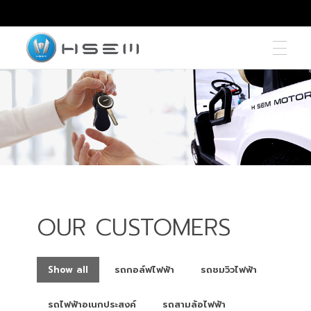
hsemmotors
บริษัท เอช เซม มอเตอร์ จำกัด
OUR CUSTOMERS
Show all
รถกอล์ฟไฟฟ้า
รถชมวิวไฟฟ้า
รถไฟฟ้าอเนกประสงค์
รถสามล้อไฟฟ้า