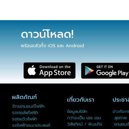
ดาวน์โหลด!
พร้อมแล้วทั้ง iOS และ Android
ผลิตภัณฑ์
เกี่ยวกับเรา
ประชาส
จักรยานยนต์ไฟฟ้า
ข้อมูลบริษัท
ข่าวกิจก
รถกอล์ฟไฟฟ้า
กว่าจะเป็น เอช เซม
สุขภาพ
รถชมวิวไฟฟ้า
วิสัยทัศน์ / พันธกิจ
ยานยนต
รถไฟฟ้าอเนกประสงค์