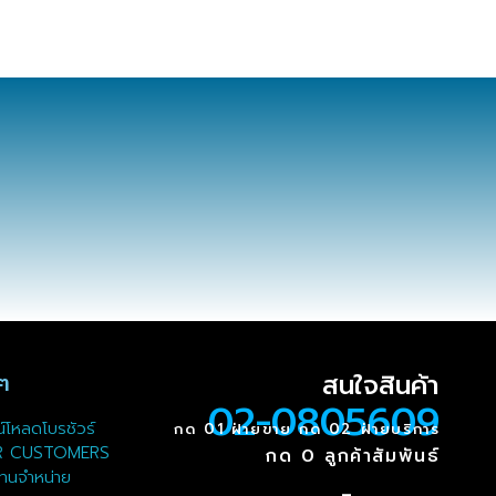
สนใจสินค้า
นๆ
02-0805609
์โหลดโบรชัวร์
กด 01 ฝ่ายขาย กด 02 ฝ่ายบริการ
R CUSTOMERS
กด 0 ลูกค้าสัมพันธ์
ทนจำหน่าย