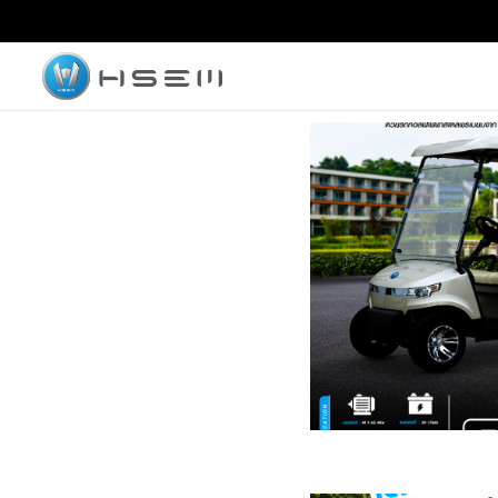
hsemmotors
บริษัท เอช เซม มอเตอร์ จำกัด