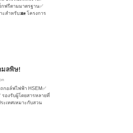
จเช็กฟรีตามมาตรฐาน✅
หมาะสำหรับ:🏡 โครงการ
ดมลพิษ!
ion
วยรถกอล์ฟไฟฟ้า HSEM✅
 รองรับผู้โดยสารหลายที่
วประเทศเหมาะกับสวน