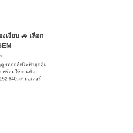
้องเงียบ 🚙 เลือก
 SEM
on
ดู รถกอล์ฟไฟฟ้าสุดคุ้ม
ล พร้อมใช้งานทั่ว
 152,640.-✅ มอเตอร์