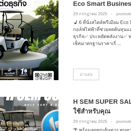
Eco Smart Busine
29 กรกฎาคม 2025
promot
💺 6 ที่นั่งสไตล์พรีเมียม E
กอล์ฟไฟฟ้าที่ช่วยลดต้นทุนแ
ธุรกิจ✅ ประหยัดพลังงาน✅ ฟร
เช็คมาตรฐานราคาเริ่ ...
อ่านต่อ
H SEM SUPER SALE 
ใช้สำหรับคุณ
29 กรกฎาคม 2025
promot
🌴 พร้อมลุยทุกเส้นทาง ทน