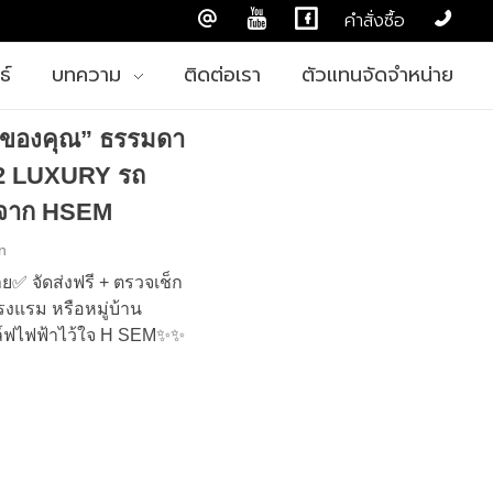
คำสั่งซื้อ
ธ์
บทความ
ติดต่อเรา
ตัวแทนจัดจำหน่าย
ารของคุณ” ธรรมดา
+2 LUXURY รถ
รูจาก HSEM
n
ย✅ จัดส่งฟรี + ตรวจเช็ก
โรงแรม หรือหมู่บ้าน
อล์ฟไฟฟ้าไว้ใจ H SEM✨✨