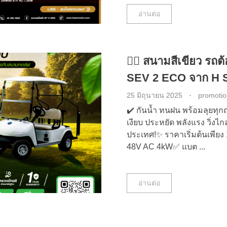
อ่านต่อ
🏌️‍♀️ สนามสีเขียว รถต
SEV 2 ECO จาก H
25 มิถุนายน 2025
promoti
✔️ กันน้ำ ทนฝน พร้อมลุยทุกฤ
เงียบ ประหยัด พลังแรง วิ่งไก
ประเทศ!✨ ราคาเริ่มต้นเพียง
48V AC 4kW✅ แบต ...
อ่านต่อ