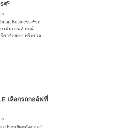
ss🌱
ion
co Smart Business🌱รถ
ละเพิ่มภาพลักษณ์
ีค่าจัดส่ง✅ ฟรีตรวจ
เลือกรถกอล์ฟที่
ion
ทาน ประหยัดพลังงาน✅