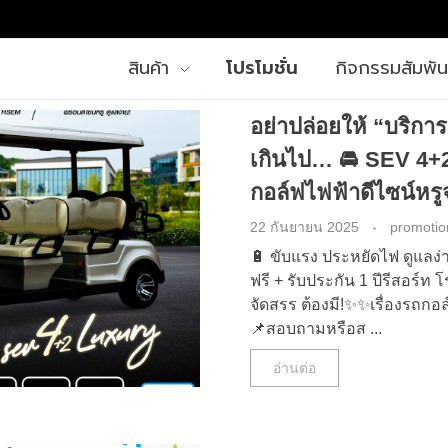
สินค้า
โปรโมชั่น
กิจกรรมสัมพัน
อย่าปล่อยให้ “บริก
เกินไป… 🚘 SEV 4
กอล์ฟไฟฟ้าดีไซน์ห
22 กันยายน 2025
promotio
🔋 ขับแรง ประหยัดไฟ ดูแลง่า
ฟรี + รับประกัน 1 ปีรีสอร์ท 
จัดสรร ต้องมี!✨✨เรื่องรถก
📌สอบถามหรือส ...
อ่านต่อ