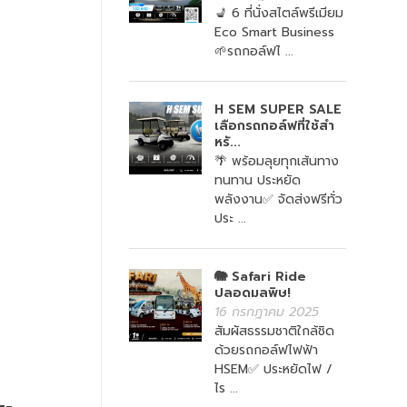
💺 6 ที่นั่งสไตล์พรีเมียม
Eco Smart Business
🌱รถกอล์ฟไ ...
H SEM SUPER SALE
เลือกรถกอล์ฟที่ใช้สำ
หรั...
🌴 พร้อมลุยทุกเส้นทาง
ทนทาน ประหยัด
พลังงาน✅ จัดส่งฟรีทั่ว
ประ ...
🐘 Safari Ride
ปลอดมลพิษ!
16 กรกฎาคม 2025
สัมผัสธรรมชาติใกล้ชิด
ด้วยรถกอล์ฟไฟฟ้า
HSEM✅ ประหยัดไฟ /
ไร ...