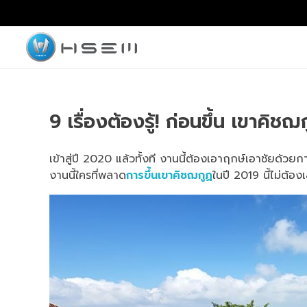
hsemmotors
บริษัท เอช เซม มอเตอร์ จำกัด
9 เรื่องต้องรู้! ก่อนขึ้น เขาคิช
เข้าสู่ปี 2020 แล้วทั้งที งานนี้ต้องเอาฤกษ์เอาชัยด้
งานนี้ใครที่พลาด
การขึ้นเขาคิชฌกูฏ
ในปี 2019 นี้ไม่ต้อ