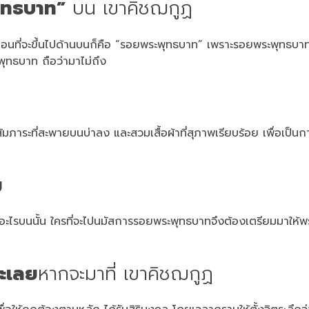
ุทธบาท”
บน เขาคิชฌกูฏ
าก่อนที่จะขึ้นไปด้านบนก็คือ “รอยพระพุทธบาท” เพราะรอยพระพุทธบาท
ระพุทธบาท ถือว่ามาไม่ถึง
ที่สะพายบนบ่าลง และสวมเสื้อผ้าที่สุภาพเรียบร้อย เพื่อเป็นการ
อม
อะไรบนนั้น ใครที่จะไปนมัสการรอยพระพุทธบาทจึงต้องเตรียมมาให้พร
ละเลย
หากจะมาที่ เขาคิชฌกูฏ