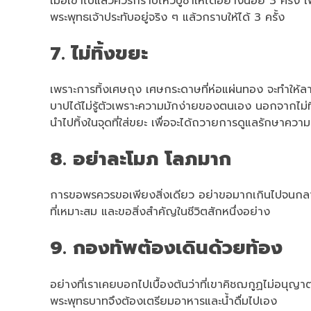
เมื่อเข้าไปแล้วควรกราบไหว้บูชาให้ได้อย่างน้อย 3 ครั้ง 
พระพุทธเจ้าประทับอยู่จริง ๆ แล้วกราบให้ได้ 3 ครั้ง
7. ไม่ทิ้งขยะ
เพราะการทิ้งเศษถุง เศษกระดาษที่ห่อแผ่นทอง จะทำให้ลา
บาปได้ไม่รู้ตัวเพราะความมักง่ายของตนเอง นอกจากไม่
นำไปทิ้งในจุดที่ใส่ขยะ เพื่อจะได้ถวายการดูแลรักษาคว
8. อย่าละโมภ โลภมาก
การขอพรควรขอเพียงสิ่งเดียว อย่าขอมากเกินไปจนกลาย
ที่เหมาะสม และขอสิ่งสำคัญในชีวิตสักหนึ่งอย่าง
9. กองทัพต้องเดินด้วยท้อง
อย่างที่เราเคยบอกไปเบื้องต้นว่าที่เขาคิชฌกูฏไม่อนุ
พระพุทธบาทจึงต้องเตรียมอาหารและน้ำดื่มไปเอง