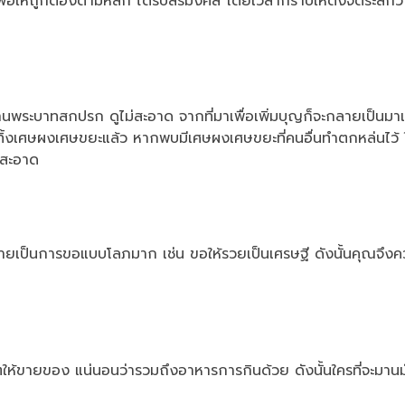
เพื่อให้ถูกต้องตามหลัก ได้รับสิริมงคล โดยเวลากราบให้ตั้งจิตระลึกว่
นพระบาทสกปรก ดูไม่สะอาด จากที่มาเพื่อเพิ่มบุญก็จะกลายเป็นมาเพื
ทิ้งเศษผงเศษขยะแล้ว หากพบมีเศษผงเศษขยะที่คนอื่นทำตกหล่นไว้ ใ
ามสะอาด
เป็นการขอแบบโลภมาก เช่น ขอให้รวยเป็นเศรษฐี ดังนั้นคุณจึงคว
ญาตให้ขายของ แน่นอนว่ารวมถึงอาหารการกินด้วย ดังนั้นใครที่จะมา