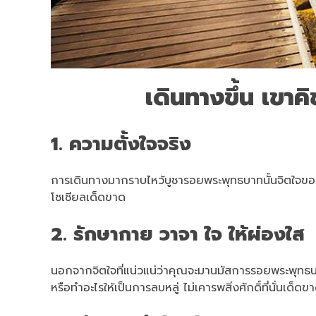
เดินทางขึ้น เขาคิช
1. ความตั้งใจจริง
การเดินทางมากราบไหว้บูชารอยพระพุทธบาทนั้นจิตใจของคุ
โซเชียลเด็ดขาด
2. รักษากาย วาจา ใจ ให้ผ่องใส
นอกจากจิตใจที่แน่วแน่ว่าคุณจะมานมัสการรอยพระพุทธบา
หรือทำอะไรให้เป็นการลบหลู่ ไม่เคารพสิ่งศักดิ์ที่นั่นเด็ดข