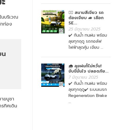
มะ
🏌️‍♀️ สนามสีเขียว รถ
จในบริเวณ
ต้องเงียบ 🚙 เลือก
SE...
ักท่อง
25 มิถุนายน 2025
✔️ กันน้ำ ทนฝน พร้อม
ลุยทุกฤดู รถกอล์ฟ
ไฟฟ้าสุดคุ้ม เงียบ ...
บน
🌧️ ลุยฝนก็ไม่หวั่น!
ขับขี่มั่นใจ ปลอดภัย...
7 มิถุนายน 2025
✔️ กันน้ำ ทนฝน พร้อม
ลุยทุกฤดู✔️ ระบบเบรก
Regeneration Brake
มาฆบูชา
...
รทิศเดิน