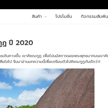
สินค้า
โปรโมชั่น
กิจกรรมสัมพัน
ฌกูฏ ปี 2020
วยการเดินทางขึ้น เขาคิชฌกูฏ เพื่อไปนมัสการรอยพระพุทธบาทบนเขาค
งเสียใจไป รีบมาอ่านบทความนี้เพื่อเตรียมตัวไปคิชฌกูฏกันดีกว่า!