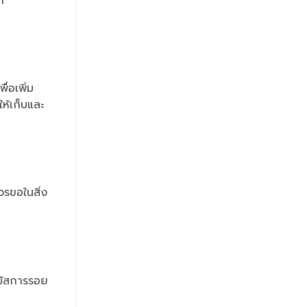
า
่อเพิ่ม
ห้เก็บและ
รขอในสิ่ง
นมัสการรอย