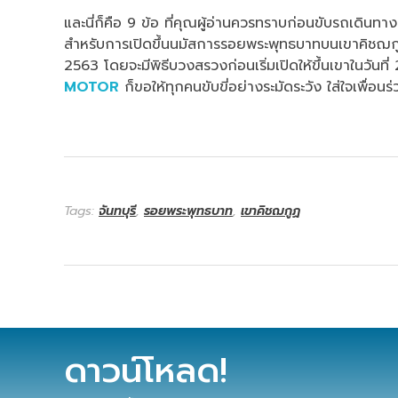
และนี่ก็คือ 9 ข้อ ที่คุณผู้อ่านควรทราบก่อนขับรถเด
สำหรับการเปิดขึ้นนมัสการรอยพระพุทธบาทบนเขาคิชฌกูฏเป็
2563 โดยจะมีพิธีบวงสรวงก่อนเริ่มเปิดให้ขึ้นเขาในวั
MOTOR
ก็ขอให้ทุกคนขับขี่อย่างระมัดระวัง ใส่ใจเพื
Tags:
จันทบุรี
,
รอยพระพุทธบาท
,
เขาคิชฌกูฏ
ดาวน์โหลด!