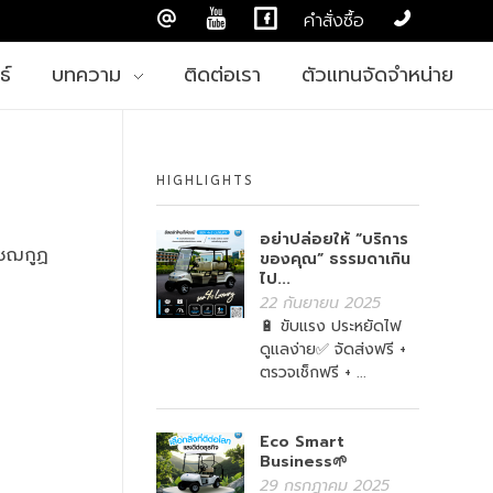
คำสั่งซื้อ
ธ์
บทความ
ติดต่อเรา
ตัวแทนจัดจำหน่าย
HIGHLIGHTS
อย่าปล่อยให้ “บริการ
ิชฌกูฏ
ของคุณ” ธรรมดาเกิน
ไป...
22 กันยายน 2025
🔋 ขับแรง ประหยัดไฟ
ดูแลง่าย✅ จัดส่งฟรี +
ตรวจเช็กฟรี + ...
Eco Smart
Business🌱
29 กรกฎาคม 2025