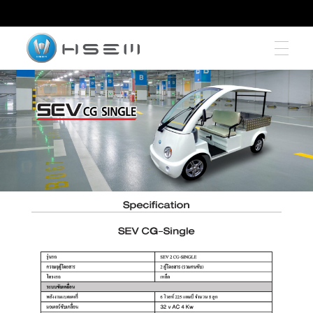
hsemmotors
บริษัท เอช เซม มอเตอร์ จำกัด