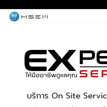
hsemmotors
บริษัท เอช เซม มอเตอร์ จำกัด
บริการ On Site Servi