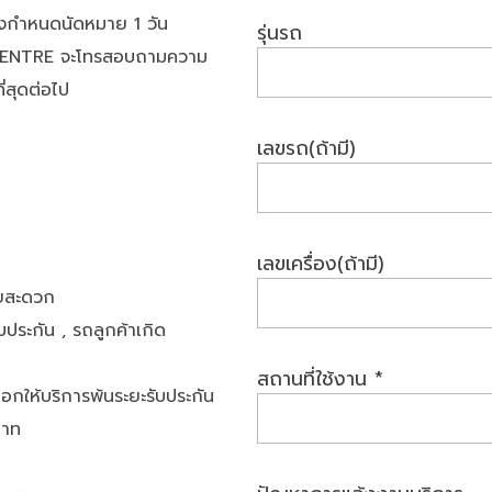
ึงกำหนดนัดหมาย 1 วัน
รุ่นรถ
LL CENTRE จะโทรสอบถามความ
ี่สุดต่อไป
เลขรถ(ถ้ามี)
เลขเครื่อง(ถ้ามี)
ดยสะดวก
บประกัน , รถลูกค้าเกิด
สถานที่ใช้งาน *
อกให้บริการพ้นระยะรับประกัน
บาท