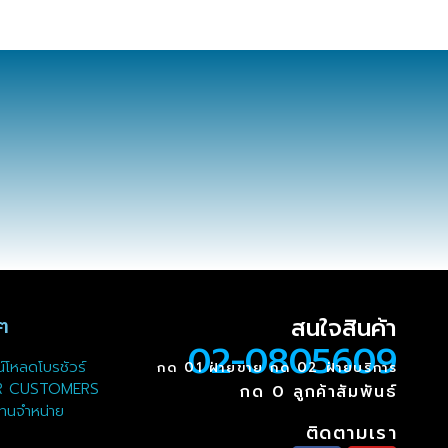
สนใจสินค้า
นๆ
02-0805609
์โหลดโบรชัวร์
กด 01 ฝ่ายขาย กด 02 ฝ่ายบริการ
R CUSTOMERS
กด 0 ลูกค้าสัมพันธ์
ทนจำหน่าย
ติดตามเรา