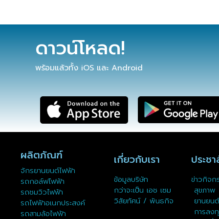
ดาวน์โหลด!
พร้อมแล้วทั้ง iOS และ Android
ผลิตภัณฑ์
เกี่ยวกับเรา
ประชาส
จักรยานยนต์ไฟฟ้า
ข้อมูลบริษัท
ข่าวกิจก
รถกอล์ฟไฟฟ้า
กว่าจะเป็น เอช เซม
สุขภาพ
รถชมวิวไฟฟ้า
วิสัยทัศน์ / พันธกิจ
ยานยนต
รถไฟฟ้าอเนกประสงค์
การลงท
รถสามล้อไฟฟ้า