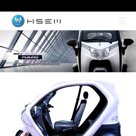
hsemmotors
บริษัท เอช เซม มอเตอร์ จำกัด