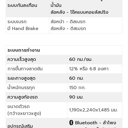
ระบบกันสะเทือน
น้ำมัน
ล้อหลัง - โช๊คแบบคอยล์สปริง
ระบบเบรก
ล้อหน้า - ดิสเบรก
มี Hand Brake
ล้อหลัง - ดิสเบรก
ระบบการทำงาน
ความเร็วสูงสุด
60 กม./ชม.
การขึ้นทางลาดชัน
12% หรือ 6.8 องศา
ระยะทางสูงสุด
60 กม.
น้ำหนักบรรทุก
150 กก.
ความสูงท้องรถ
90 มม.
ขนาดตัวรถ
1,190x2,240x1,485 มม.
(กว้างxยาวxสูง)
Bluetooth - ลำโพง

อุปกรณ์เสริม