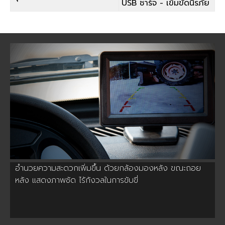
USB ชาร์จ - เข็มขัดนิรภัย
อำนวยความสะดวกเพิ่มขึ้น ด้วยกล้องมองหลัง ขณะถอย
หลัง แสดงภาพชัด ไร้กังวลในการขับขี่