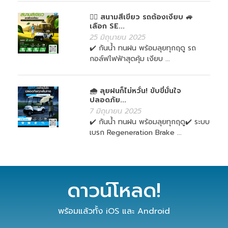
🏌️‍♀️ สนามสีเขียว รถต้องเงียบ 🚙
เลือก SE...
25 มิถุนายน 2025
✔️ กันน้ำ ทนฝน พร้อมลุยทุกฤดู รถ
กอล์ฟไฟฟ้าสุดคุ้ม เงียบ ...
🌧️ ลุยฝนก็ไม่หวั่น! ขับขี่มั่นใจ
ปลอดภัย...
7 มิถุนายน 2025
✔️ กันน้ำ ทนฝน พร้อมลุยทุกฤดู✔️ ระบบ
เบรก Regeneration Brake ...
ดาวน์โหลด!
พร้อมแล้วทั้ง iOS และ Android