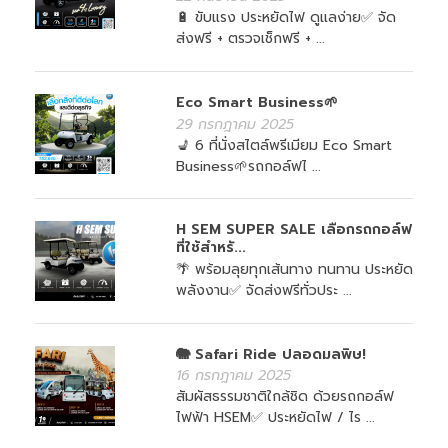
🔋 ขับแรง ประหยัดไฟ ดูแลง่าย✅ จัด
ส่งฟรี + ตรวจเช็กฟรี + ...
Eco Smart Business🌱
29 กรกฎาคม 2025
💺 6 ที่นั่งสไตล์พรีเมียม Eco Smart
Business🌱รถกอล์ฟไ ...
H SEM SUPER SALE เลือกรถกอล์ฟ
ที่ใช้สำหรั...
🌴 พร้อมลุยทุกเส้นทาง ทนทาน ประหยัด
พลังงาน✅ จัดส่งฟรีทั่วประ ...
🐘 Safari Ride ปลอดมลพิษ!
16 กรกฎาคม 2025
สัมผัสธรรมชาติใกล้ชิด ด้วยรถกอล์ฟ
ไฟฟ้า HSEM✅ ประหยัดไฟ / ไร ...