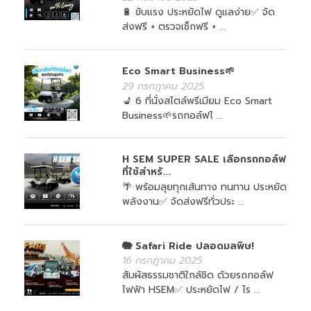
🔋 ขับแรง ประหยัดไฟ ดูแลง่าย✅ จัด
ส่งฟรี + ตรวจเช็กฟรี + ...
Eco Smart Business🌱
29 กรกฎาคม 2025
💺 6 ที่นั่งสไตล์พรีเมียม Eco Smart
Business🌱รถกอล์ฟไ ...
H SEM SUPER SALE เลือกรถกอล์ฟ
ที่ใช้สำหรั...
🌴 พร้อมลุยทุกเส้นทาง ทนทาน ประหยัด
พลังงาน✅ จัดส่งฟรีทั่วประ ...
🐘 Safari Ride ปลอดมลพิษ!
16 กรกฎาคม 2025
สัมผัสธรรมชาติใกล้ชิด ด้วยรถกอล์ฟ
ไฟฟ้า HSEM✅ ประหยัดไฟ / ไร ...