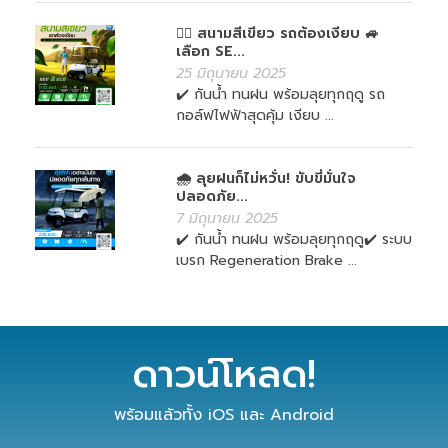
🏌️‍♀️ สนามสีเขียว รถต้องเงียบ 🚙
เลือก SE...
25 มิถุนายน 2025
✔️ กันน้ำ ทนฝน พร้อมลุยทุกฤดู รถ
กอล์ฟไฟฟ้าสุดคุ้ม เงียบ ...
🌧️ ลุยฝนก็ไม่หวั่น! ขับขี่มั่นใจ
ปลอดภัย...
7 มิถุนายน 2025
✔️ กันน้ำ ทนฝน พร้อมลุยทุกฤดู✔️ ระบบ
เบรก Regeneration Brake ...
ดาวน์โหลด!
พร้อมแล้วทั้ง iOS และ Android