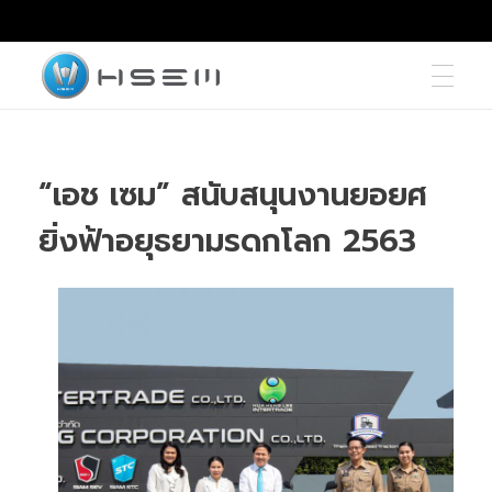
hsemmotors
บริษัท เอช เซม มอเตอร์ จำกัด
“เอช เซม” สนับสนุนงานยอยศ
ยิ่งฟ้าอยุธยามรดกโลก 2563