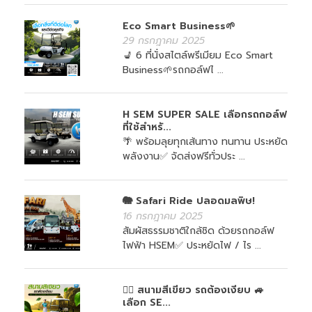
Eco Smart Business🌱
29 กรกฎาคม 2025
💺 6 ที่นั่งสไตล์พรีเมียม Eco Smart
Business🌱รถกอล์ฟไ ...
H SEM SUPER SALE เลือกรถกอล์ฟ
ที่ใช้สำหรั...
🌴 พร้อมลุยทุกเส้นทาง ทนทาน ประหยัด
พลังงาน✅ จัดส่งฟรีทั่วประ ...
🐘 Safari Ride ปลอดมลพิษ!
16 กรกฎาคม 2025
สัมผัสธรรมชาติใกล้ชิด ด้วยรถกอล์ฟ
ไฟฟ้า HSEM✅ ประหยัดไฟ / ไร ...
🏌️‍♀️ สนามสีเขียว รถต้องเงียบ 🚙
เลือก SE...