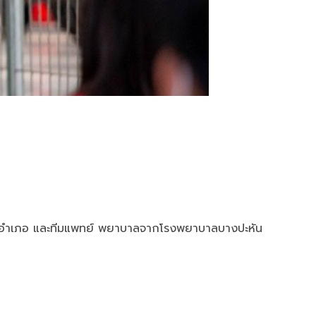
นายอำเภอ และทีมแพทย์ พยาบาลจากโรงพยาบาลบางปะหัน