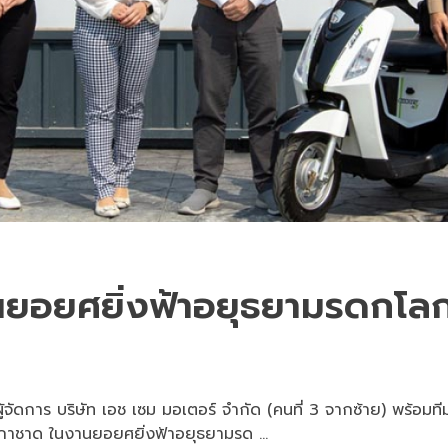
นยอยศยิ่งฟ้าอยุธยามรดกโล
รผู้จัดการ บริษัท เอช เซม มอเตอร์ จำกัด (คนที่ 3 จากซ้าย) พร้อ
กาชาด ในงานยอยศยิ่งฟ้าอยุธยามรด ...