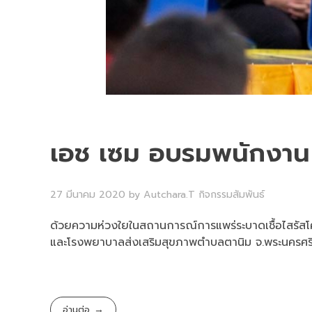
เอช เซม อบรมพนักงาน 
27 มีนาคม 2020
by
Autchara.T
กิจกรรมสัมพันธ์
ด้วยความห่วงใยในสถานการณ์การแพร่ระบาดเชื้อไสรั
และโรงพยาบาลส่งเสริมสุขภาพตำบลตานิม จ.พระนครศรีอย
อ่านต่อ